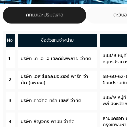
กทม.และปริมณฑล
ตะวัน
No.
ชื่อตัวแทนจำหน่าย
333/9 หมู่
1
บริษัท เค เอ เจ เวิลด์ซัพพลาย จํากัด
สมุทรปรากา
บริษัท เอส.ซี.แอล.มอเตอร์ พาร์ท จํา
58-60-62-6
2
กัด (มหาชน)
ป้อมปราบศั
335/9 หมู่
3
บริษัท ภาวีกิต ทรัค เซลส์ จํากัด
พลี จังหวั
ลานแครอท ถน
4
บริษัท ลัญจกร พานิช จํากัด
กรุงเทพมห