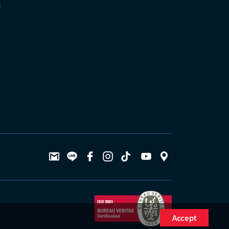
l
Accept