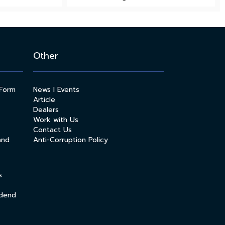
Other
 Form
News l Events
Article
Dealers
Work with Us
Contact Us
and
Anti-Corruption Policy
s
idend